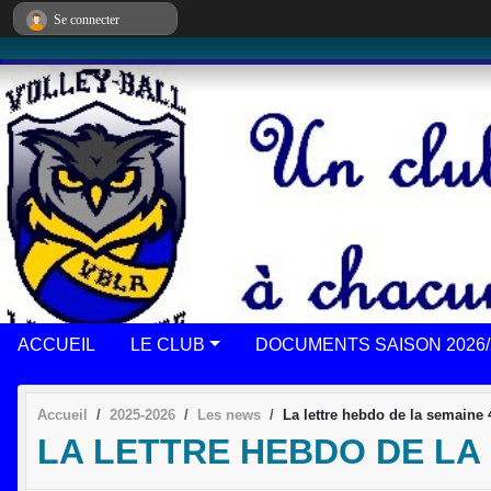
Panneau de gestion des cookies
Se connecter
ACCUEIL
LE CLUB
DOCUMENTS SAISON 2026/
Accueil
2025-2026
Les news
La lettre hebdo de la semaine 
LA LETTRE HEBDO DE LA 