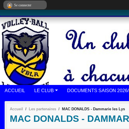
Panneau de gestion des cookies
Se connecter
ACCUEIL
LE CLUB
DOCUMENTS SAISON 2026/
Accueil
Les partenaires
MAC DONALDS - Dammarie les Lys
MAC DONALDS - DAMMARI