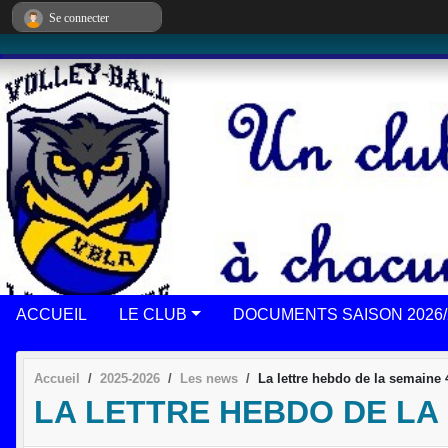
Panneau de gestion des cookies
Se connecter
ACCUEIL
LE CLUB
DOCUMENTS SAISON 2026/
Accueil
2025-2026
Les news
La lettre hebdo de la semaine 
LA LETTRE HEBDO DE LA 