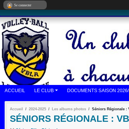
Panneau de gestion des cookies
Se connecter
ACCUEIL
LE CLUB
DOCUMENTS SAISON 2026/
Accueil
2024-2025
Les albums photos
Séniors Régionale 
SÉNIORS RÉGIONALE : VB 