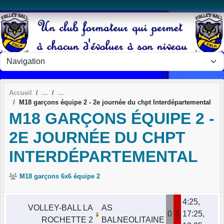
Panneau de gestion des cookies
Accueil
M18 garçons équipe 2 - 2e journée du chpt Interdépartemental
M18 GARÇONS ÉQUIPE 2 -
2E JOURNÉE DU CHPT
INTERDÉPARTEMENTAL
M18 garçons 6x6 équipe 2
4:25,
VOLLEY-BALL LA
AS
0
3
17:25,
ROCHETTE 2
BALNEOLITAINE