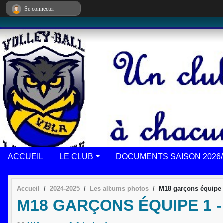
Panneau de gestion des cookies
Se connecter
ACCUEIL
LE CLUB
DOCUMENTS SAISON 2026/
Accueil
2024-2025
Les albums photos
M18 garçons équipe
M18 GARÇONS ÉQUIPE 1 -