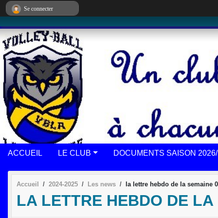
Panneau de gestion des cookies
Se connecter
ACCUEIL
LE CLUB
DOCUMENTS SAISON 2026/
Accueil
2024-2025
Les news
la lettre hebdo de la semaine 0
LA LETTRE HEBDO DE LA 