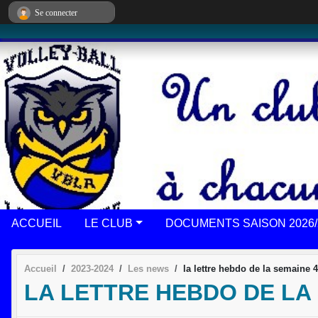
Panneau de gestion des cookies
Se connecter
ACCUEIL
LE CLUB
DOCUMENTS SAISON 2026/
Accueil
2023-2024
Les news
la lettre hebdo de la semaine 4
LA LETTRE HEBDO DE LA 