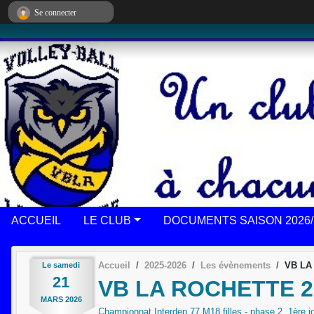
Panneau de gestion des cookies
Se connecter
ACCUEIL
LE CLUB
DOCUMENTS SAISON 2026/
Accueil
2025-2026
Les évènements
VB LA
Le
samedi
21
VB LA ROCHETTE 2 
MARS
2026
Championnat Interdep 77 M18 filles - phase 2, 1ère j