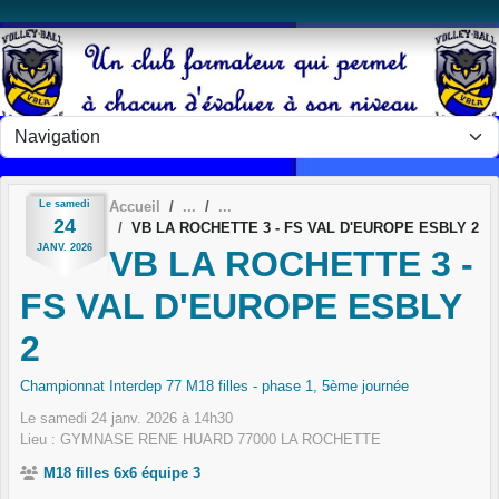
Panneau de gestion des cookies
Le
samedi
Accueil
24
VB LA ROCHETTE 3 - FS VAL D'EUROPE ESBLY 2
JANV.
2026
VB LA ROCHETTE 3 -
FS VAL D'EUROPE ESBLY
2
Championnat Interdep 77 M18 filles - phase 1, 5ème journée
Le
samedi
24
janv.
2026
à 14h30
Lieu :
GYMNASE RENE HUARD
77000
LA ROCHETTE
M18 filles 6x6 équipe 3