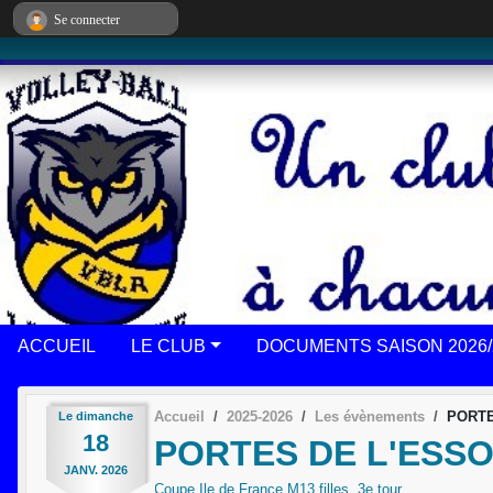
Panneau de gestion des cookies
Se connecter
ACCUEIL
LE CLUB
DOCUMENTS SAISON 2026/
Accueil
2025-2026
Les évènements
PORTE
Le
dimanche
18
PORTES DE L'ESSO
JANV.
2026
Coupe Ile de France M13 filles, 3e tour