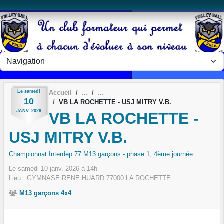
Panneau de gestion des cookies
Le
samedi
Accueil
10
VB LA ROCHETTE - USJ MITRY V.B.
JANV.
2026
VB LA ROCHETTE -
USJ MITRY V.B.
Championnat Interdep 77 M13 garçons - phase 1, 4ème journée
Le
samedi
10
janv.
2026
à 14h
Lieu :
GYMNASE RENE HUARD
77000
LA ROCHETTE
M13 garçons 4x4