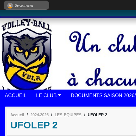
Panneau de gestion des cookies
Se connecter
ACCUEIL
LE CLUB
DOCUMENTS SAISON 2026/
Accueil
2024-2025
LES EQUIPES
UFOLEP 2
UFOLEP 2