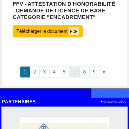
FFV - ATTESTATION D'HONORABILITÉ
- DEMANDE DE LICENCE DE BASE
CATÉGORIE "ENCADREMENT"
Télécharger le document
PDF
1
2
3
4
5
...
8
9
»
PARTENAIRES
+ de partenaires