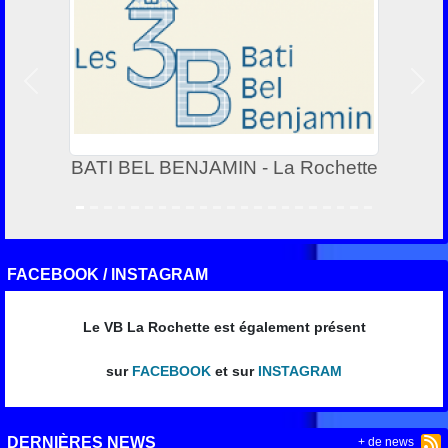
Précedent
Suiv
BATI BEL BENJAMIN - La Rochette
FACEBOOK / INSTAGRAM
Le VB La Rochette est également présent
sur
FACEBOOK
et sur
INSTAGRAM
DERNIÈRES NEWS
+ de news